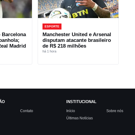
ESPORTE
o Barcelona
Manchester United e Arsenal
panhola;
disputam atacante brasileiro
Real Madrid
de R$ 218 milhões
há 1 hora
ÃO
INSTITUCIONAL
Contato
Início
Sobre nós
Últimas Notícias