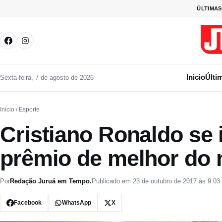
Pular para o conteúdo
ÚLTIMAS
Inicio
Últi
Sexta-feira, 7 de agosto de 2026
Início
/ Esporte
Cristiano Ronaldo se 
prêmio de melhor do
Por
Redação Juruá em Tempo.
Publicado em 23 de outubro de 2017 às 9:03
Facebook
WhatsApp
X