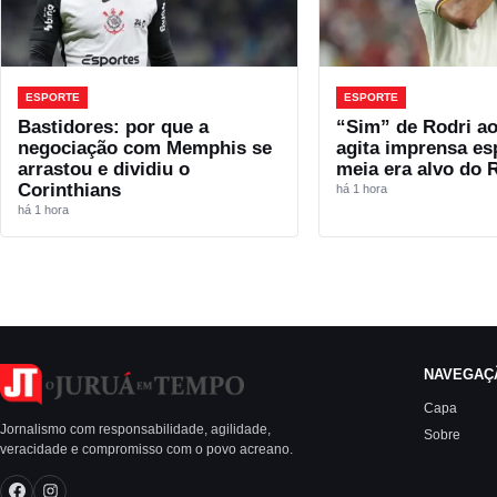
ESPORTE
ESPORTE
Bastidores: por que a
“Sim” de Rodri a
negociação com Memphis se
agita imprensa es
arrastou e dividiu o
meia era alvo do 
Corinthians
há 1 hora
há 1 hora
NAVEGAÇ
Capa
Jornalismo com responsabilidade, agilidade,
Sobre
veracidade e compromisso com o povo acreano.