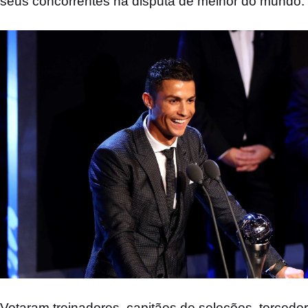
seus concorrentes na disputa de melhor do mundo.
Votaram treinadores, capitães de seleções, torcedore