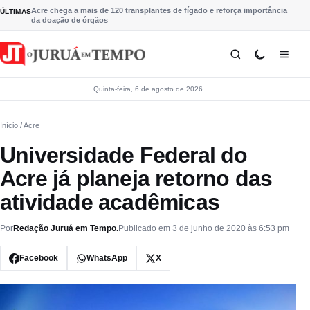
Pular para o conteúdo
Acre chega a mais de 120 transplantes de fígado e reforça importância
ÚLTIMAS
da doação de órgãos
Quinta-feira, 6 de agosto de 2026
Início
/ Acre
Universidade Federal do
Acre já planeja retorno das
atividade acadêmicas
Por
Redação Juruá em Tempo.
Publicado em 3 de junho de 2020 às 6:53 pm
Facebook
WhatsApp
X