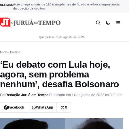
Pular para o conteúdo
Acre chega a mais de 120 transplantes de fígado e reforça importância
ÚLTIMAS
da doação de órgãos
Quarta-feira, 5 de agosto de 2026
Início
/ Política
‘Eu debato com Lula hoje,
agora, sem problema
nenhum’, desafia Bolsonaro
Por
Redação Juruá em Tempo.
Publicado em 14 de junho de 2022 às 8:00 am
Facebook
WhatsApp
X