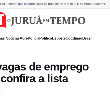
i do iPhone”, que cumpria pena no presídio, morre na UTI do Pronto-Socorro
mas Notícias
Acre
Polícia
Política
Esporte
Cotidiano
Brasil
 vagas de emprego
confira a lista
m