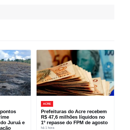
ACRE
 pontos
Prefeituras do Acre recebem
rime
R$ 47,6 milhões líquidos no
 do Juruá e
1º repasse do FPM de agosto
zação
há 1 hora