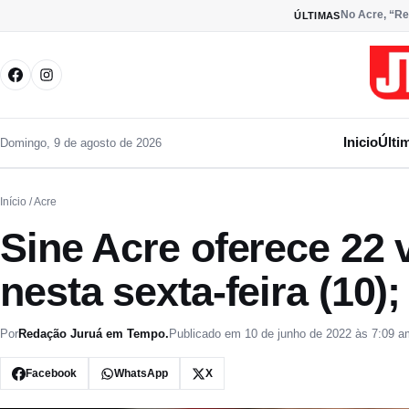
Pular para o conteúdo
No Acre, “Re
ÚLTIMAS
Inicio
Últi
Domingo, 9 de agosto de 2026
Início
/ Acre
Sine Acre oferece 22
nesta sexta-feira (10); 
Por
Redação Juruá em Tempo.
Publicado em 10 de junho de 2022 às 7:09 a
Facebook
WhatsApp
X