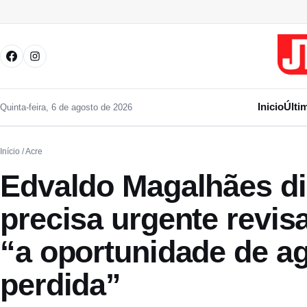
Pular para o conteúdo
Inicio
Últi
Quinta-feira, 6 de agosto de 2026
Início
/ Acre
Edvaldo Magalhães di
precisa urgente revisa
“a oportunidade de a
perdida”