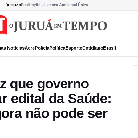
Publicação – Licença Ambiental Única
ÚLTIMAS
mas Notícias
Acre
Polícia
Política
Esporte
Cotidiano
Brasil
z que governo
r edital da Saúde:
gora não pode ser