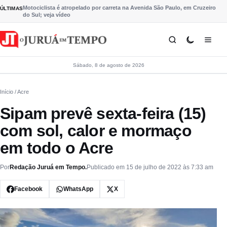
Pular para o conteúdo
Motociclista é atropelado por carreta na Avenida São Paulo, em Cruzeiro
ÚLTIMAS
do Sul; veja vídeo
Sábado, 8 de agosto de 2026
Início
/ Acre
Sipam prevê sexta-feira (15)
com sol, calor e mormaço
em todo o Acre
Por
Redação Juruá em Tempo.
Publicado em 15 de julho de 2022 às 7:33 am
Facebook
WhatsApp
X