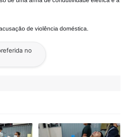
so de uma arma de condutividade elétrica e a
acusação de violência doméstica.
referida no