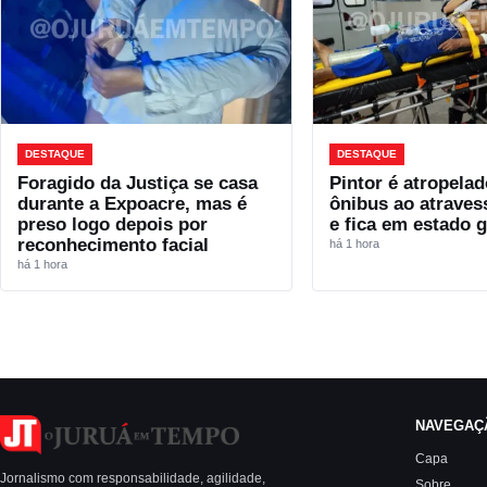
DESTAQUE
DESTAQUE
Foragido da Justiça se casa
Pintor é atropelad
durante a Expoacre, mas é
ônibus ao atraves
preso logo depois por
e fica em estado 
reconhecimento facial
há 1 hora
há 1 hora
NAVEGAÇ
Capa
Jornalismo com responsabilidade, agilidade,
Sobre