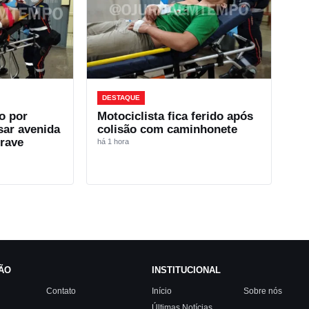
DESTAQUE
o por
Motociclista fica ferido após
sar avenida
colisão com caminhonete
grave
há 1 hora
ÃO
INSTITUCIONAL
Contato
Início
Sobre nós
Últimas Notícias