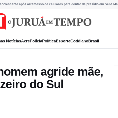
 adolescente após arremesso de celulares para dentro de presídio em Sena Ma
mas Notícias
Acre
Polícia
Política
Esporte
Cotidiano
Brasil
 homem agride mãe,
zeiro do Sul
m