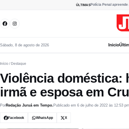
Pular para o conteúdo
Polícia Penal apreende
ÚLTIMAS
Inicio
Últi
Sábado, 8 de agosto de 2026
Início
/ Destaque
Violência doméstica:
irmã e esposa em Cru
Por
Redação Juruá em Tempo.
Publicado em 6 de julho de 2022 às 12:53 p
Facebook
WhatsApp
X