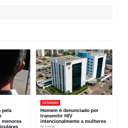
COTIDIANO
 pela
Homem é denunciado por
e
transmitir HIV
m menores
intencionalmente a mulheres
iculares
há 3 horas