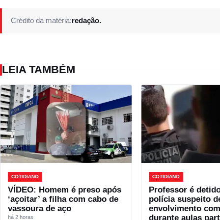
Crédito da matéria:
redação.
LEIA TAMBÉM
COTIDIANO
COTIDIANO
VÍDEO: Homem é preso após
Professor é detido
‘açoitar’ a filha com cabo de
polícia suspeito d
vassoura de aço
envolvimento co
durante aulas part
há 2 horas