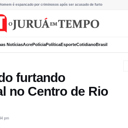
Homem é espancado por criminosos após ser acusado de furto
mas Notícias
Acre
Polícia
Política
Esporte
Cotidiano
Brasil
do furtando
l no Centro de Rio
:34 pm