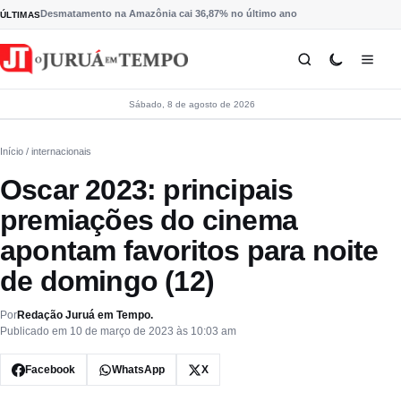
Pular para o conteúdo
Desmatamento na Amazônia cai 36,87% no último ano
ÚLTIMAS
Sábado, 8 de agosto de 2026
Início
/ internacionais
Oscar 2023: principais
premiações do cinema
apontam favoritos para noite
de domingo (12)
Por
Redação Juruá em Tempo.
Publicado em 10 de março de 2023 às 10:03 am
Facebook
WhatsApp
X