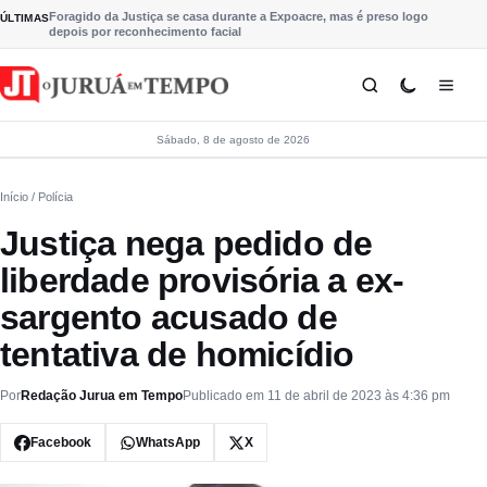
Pular para o conteúdo
Foragido da Justiça se casa durante a Expoacre, mas é preso logo
ÚLTIMAS
depois por reconhecimento facial
Sábado, 8 de agosto de 2026
Início
/ Polícia
Justiça nega pedido de
liberdade provisória a ex-
sargento acusado de
tentativa de homicídio
Por
Redação Jurua em Tempo
Publicado em 11 de abril de 2023 às 4:36 pm
Facebook
WhatsApp
X