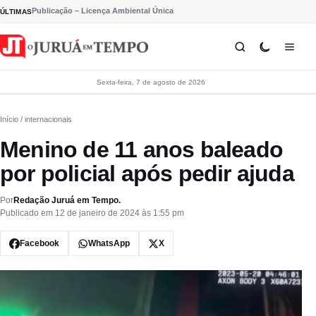
Pular para o conteúdo
Publicação – Licença Ambiental Única
ÚLTIMAS
Sexta-feira, 7 de agosto de 2026
Início
/ internacionais
Menino de 11 anos baleado
por policial após pedir ajuda
Por
Redação Juruá em Tempo.
Publicado em 12 de janeiro de 2024 às 1:55 pm
Facebook
WhatsApp
X