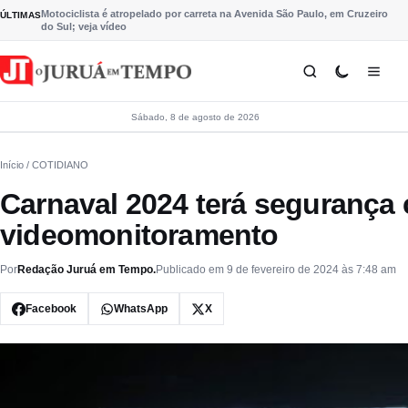
Pular para o conteúdo
Motociclista é atropelado por carreta na Avenida São Paulo, em Cruzeiro
ÚLTIMAS
do Sul; veja vídeo
Sábado, 8 de agosto de 2026
Início
/ COTIDIANO
Carnaval 2024 terá segurança 
videomonitoramento
Por
Redação Juruá em Tempo.
Publicado em 9 de fevereiro de 2024 às 7:48 am
Facebook
WhatsApp
X