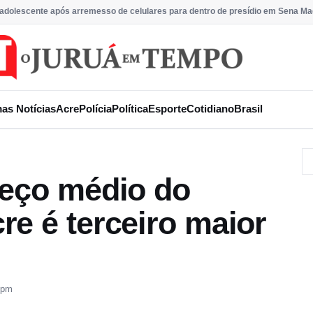
 adolescente após arremesso de celulares para dentro de presídio em Sena Ma
mas Notícias
Acre
Polícia
Política
Esporte
Cotidiano
Brasil
reço médio do
e é terceiro maior
 pm