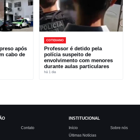
COTIDIANO
preso após
Professor é detido pela
com cabo de
polícia suspeito de
envolvimento com menores
durante aulas particulares
há 1 dia
ÃO
INSTITUCIONAL
Contato
Início
Sobre nós
Últimas Notícias