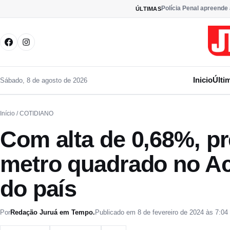
Pular para o conteúdo
Polícia Penal apreende
ÚLTIMAS
Inicio
Últi
Sábado, 8 de agosto de 2026
Início
/ COTIDIANO
Com alta de 0,68%, p
metro quadrado no Acr
do país
Por
Redação Juruá em Tempo.
Publicado em 8 de fevereiro de 2024 às 7:04