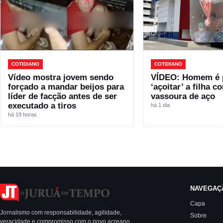
COTIDIANO
COTIDIANO
Vídeo mostra jovem sendo
VÍDEO: Homem é 
forçado a mandar beijos para
‘açoitar’ a filha 
líder de facção antes de ser
vassoura de aço
executado a tiros
há 1 dia
há 19 horas
NAVEGAÇ
Capa
Jornalismo com responsabilidade, agilidade,
Sobre
veracidade e compromisso com o povo acreano.