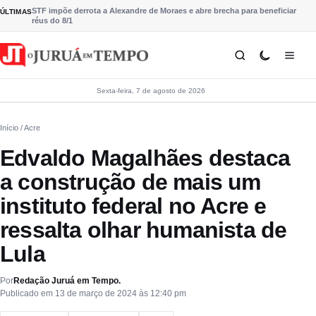
Pular para o conteúdo
STF impõe derrota a Alexandre de Moraes e abre brecha para beneficiar
ÚLTIMAS
réus do 8/1
Sexta-feira, 7 de agosto de 2026
Início
/ Acre
Edvaldo Magalhães destaca
a construção de mais um
instituto federal no Acre e
ressalta olhar humanista de
Lula
Por
Redação Juruá em Tempo.
Publicado em 13 de março de 2024 às 12:40 pm