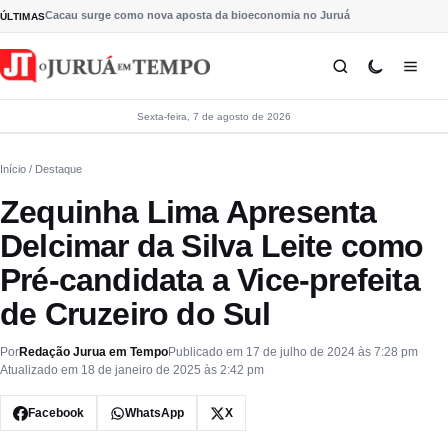
Pular para o conteúdo
Cacau surge como nova aposta da bioeconomia no Juruá
ÚLTIMAS
Sexta-feira, 7 de agosto de 2026
Início
/ Destaque
Zequinha Lima Apresenta
Delcimar da Silva Leite como
Pré-candidata a Vice-prefeita
de Cruzeiro do Sul
Por
Redação Jurua em Tempo
Publicado em 17 de julho de 2024 às 7:28 pm
Atualizado em 18 de janeiro de 2025 às 2:42 pm
Facebook
WhatsApp
X