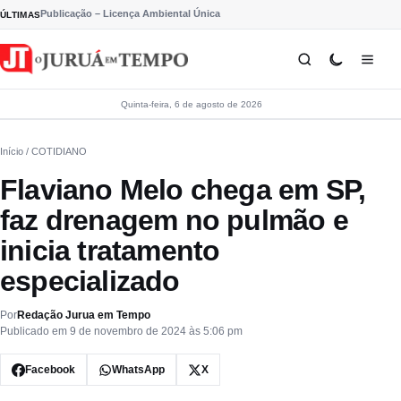
Pular para o conteúdo
Publicação – Licença Ambiental Única
ÚLTIMAS
Quinta-feira, 6 de agosto de 2026
Início
/ COTIDIANO
Flaviano Melo chega em SP,
faz drenagem no pulmão e
inicia tratamento
especializado
Por
Redação Jurua em Tempo
Publicado em 9 de novembro de 2024 às 5:06 pm
Facebook
WhatsApp
X