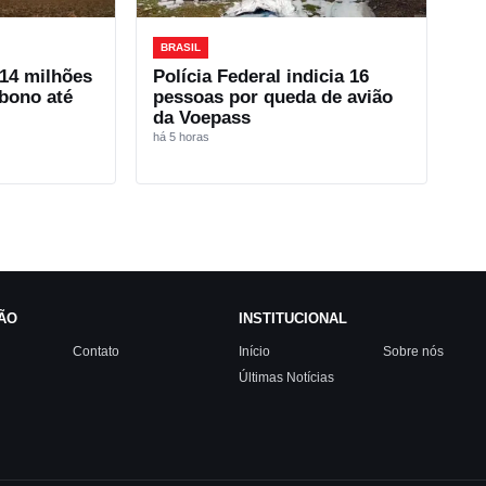
BRASIL
14 milhões
Polícia Federal indicia 16
rbono até
pessoas por queda de avião
da Voepass
há 5 horas
ÃO
INSTITUCIONAL
Contato
Início
Sobre nós
Últimas Notícias