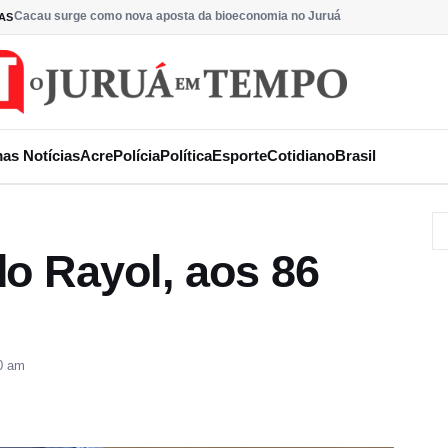
Cacau surge como nova aposta da bioeconomia no Juruá
AS
mas Notícias
Acre
Polícia
Política
Esporte
Cotidiano
Brasil
o Rayol, aos 86
0 am