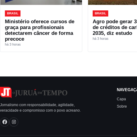
BRASIL
BRASIL
Ministério oferece cursos de
Agro pode gerar 3
graça para profissionais
de créditos de ca
detectarem câncer de forma
2035, diz estudo
precoce
há 3 horas
há 3 horas
NAVEGAÇ
Capa
Jornalismo com responsabilidade, agilidade,
Sobre
veracidade e compromisso com o povo acreano.