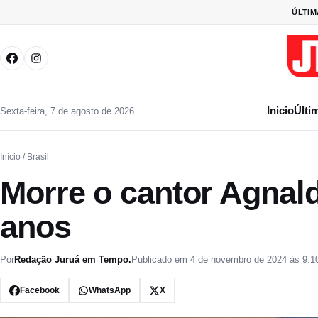
Pular para o conteúdo
ÚLTIM
Inicio
Últi
Sexta-feira, 7 de agosto de 2026
Início
/ Brasil
Morre o cantor Agnald
anos
Por
Redação Juruá em Tempo.
Publicado em 4 de novembro de 2024 às 9:1
Facebook
WhatsApp
X