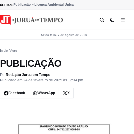
Pular para o conteúdo
Publicação – Licença Ambiental Única
ÚLTIMAS
Sexta-feira, 7 de agosto de 2026
Início
/ Acre
PUBLICAÇÃO
Por
Redação Jurua em Tempo
Publicado em 24 de fevereiro de 2025 às 12:34 pm
Facebook
WhatsApp
X