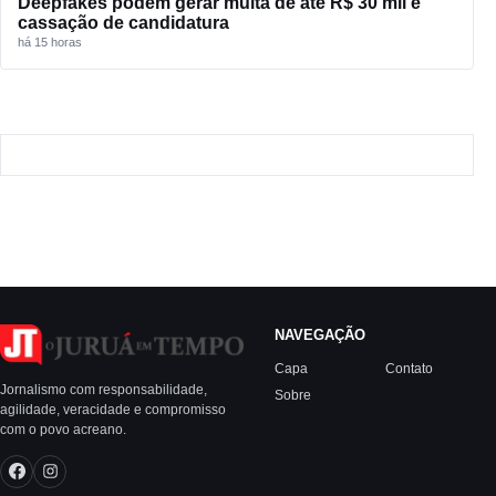
Deepfakes podem gerar multa de até R$ 30 mil e
cassação de candidatura
há 15 horas
NAVEGAÇÃO
Capa
Contato
Jornalismo com responsabilidade,
Sobre
agilidade, veracidade e compromisso
com o povo acreano.