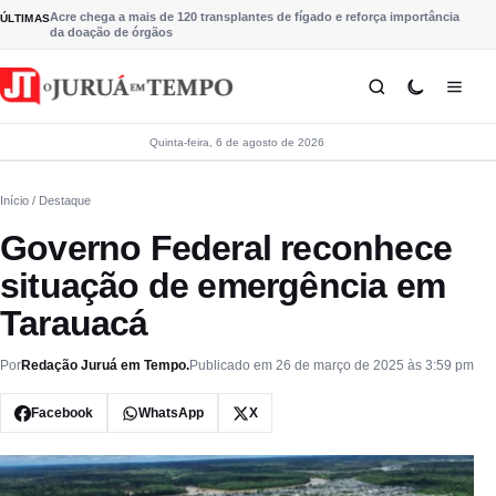
Pular para o conteúdo
Acre chega a mais de 120 transplantes de fígado e reforça importância
ÚLTIMAS
da doação de órgãos
Quinta-feira, 6 de agosto de 2026
Início
/ Destaque
Governo Federal reconhece
situação de emergência em
Tarauacá
Por
Redação Juruá em Tempo.
Publicado em 26 de março de 2025 às 3:59 pm
Facebook
WhatsApp
X