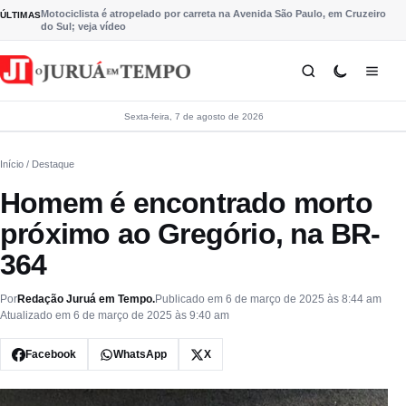
Pular para o conteúdo
Motociclista é atropelado por carreta na Avenida São Paulo, em Cruzeiro
ÚLTIMAS
do Sul; veja vídeo
Sexta-feira, 7 de agosto de 2026
Início
/ Destaque
Homem é encontrado morto
próximo ao Gregório, na BR-
364
Por
Redação Juruá em Tempo.
Publicado em 6 de março de 2025 às 8:44 am
Atualizado em 6 de março de 2025 às 9:40 am
Facebook
WhatsApp
X