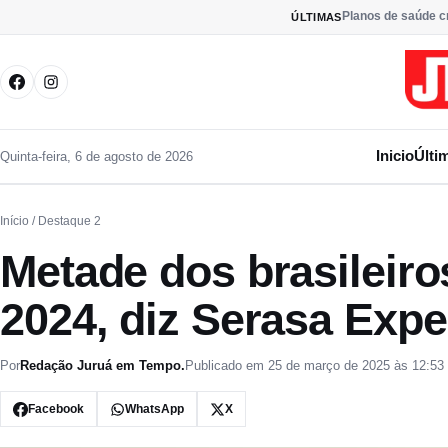
Pular para o conteúdo
Planos de saúde c
ÚLTIMAS
Inicio
Últi
Quinta-feira, 6 de agosto de 2026
Início
/ Destaque 2
Metade dos brasileiro
2024, diz Serasa Expe
Por
Redação Juruá em Tempo.
Publicado em 25 de março de 2025 às 12:53
Facebook
WhatsApp
X