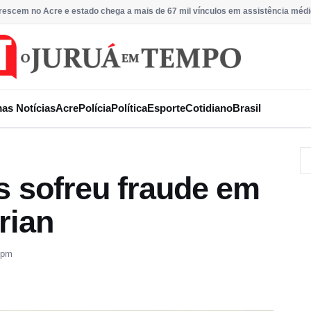
rescem no Acre e estado chega a mais de 67 mil vínculos em assistência méd
mas Notícias
Acre
Polícia
Política
Esporte
Cotidiano
Brasil
s sofreu fraude em
rian
 pm