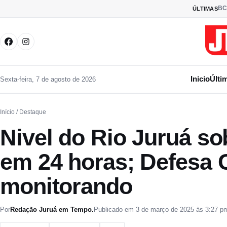
Pular para o conteúdo
BC
ÚLTIMAS
Inicio
Últi
Sexta-feira, 7 de agosto de 2026
Início
/ Destaque
Nivel do Rio Juruá so
em 24 horas; Defesa C
monitorando
Por
Redação Juruá em Tempo.
Publicado em 3 de março de 2025 às 3:27 p