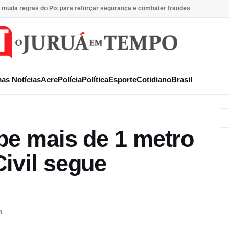
 muda regras do Pix para reforçar segurança e combater fraudes
mas Notícias
Acre
Polícia
Política
Esporte
Cotidiano
Brasil
be mais de 1 metro
ivil segue
m