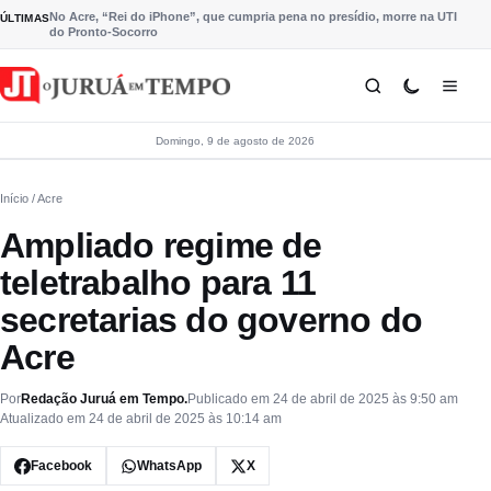
Pular para o conteúdo
No Acre, “Rei do iPhone”, que cumpria pena no presídio, morre na UTI
ÚLTIMAS
do Pronto-Socorro
Domingo, 9 de agosto de 2026
Início
/ Acre
Ampliado regime de
teletrabalho para 11
secretarias do governo do
Acre
Por
Redação Juruá em Tempo.
Publicado em 24 de abril de 2025 às 9:50 am
Atualizado em 24 de abril de 2025 às 10:14 am
Facebook
WhatsApp
X