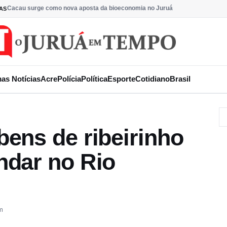
Cacau surge como nova aposta da bioeconomia no Juruá
AS
mas Notícias
Acre
Polícia
Política
Esporte
Cotidiano
Brasil
ens de ribeirinho
ndar no Rio
m