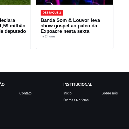
DESTAQUE 2
declara
Banda Som & Louvor leva
1,59 milhão
show gospel ao palco da
de deputado
Expoacre nesta sexta
há 2 horas
ÃO
INSTITUCIONAL
Contato
Início
Sobre nós
Últimas Notícias