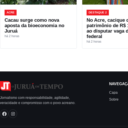
ACRE
DESTAQUE 2
Cacau surge como nova
No Acre, cacique 
aposta da bioeconomia no
patrimônio de R$ 
Juruá
ao disputar vaga 
federal
há 2 horas
há 2 horas
NAVEGAÇ
Capa
Jornalismo com responsabilidade, agilidade,
Sobre
veracidade e compromisso com o povo acreano.