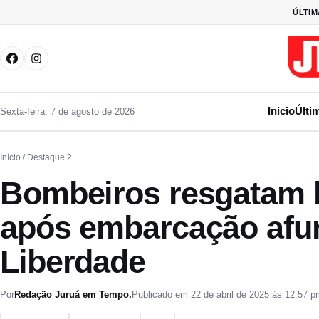
Pular para o conteúdo
ÚLTIM
Inicio
Últi
Sexta-feira, 7 de agosto de 2026
Início
/ Destaque 2
Bombeiros resgatam b
após embarcação afu
Liberdade
Por
Redação Juruá em Tempo.
Publicado em 22 de abril de 2025 às 12:57 p