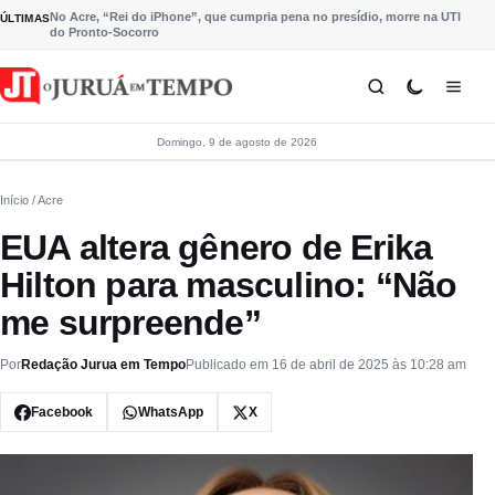
Pular para o conteúdo
No Acre, “Rei do iPhone”, que cumpria pena no presídio, morre na UTI
ÚLTIMAS
do Pronto-Socorro
Domingo, 9 de agosto de 2026
Início
/ Acre
EUA altera gênero de Erika
Hilton para masculino: “Não
me surpreende”
Por
Redação Jurua em Tempo
Publicado em 16 de abril de 2025 às 10:28 am
Facebook
WhatsApp
X