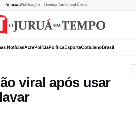
Publicação – Licença Ambiental Única
ÚLTIMAS
mas Notícias
Acre
Polícia
Política
Esporte
Cotidiano
Brasil
ão viral após usar
lavar