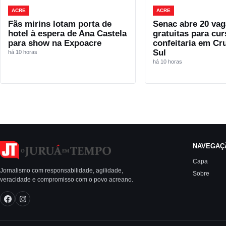
ACRE
ACRE
Fãs mirins lotam porta de
Senac abre 20 vag
hotel à espera de Ana Castela
gratuitas para cur
para show na Expoacre
confeitaria em Cr
Sul
há 10 horas
há 10 horas
NAVEGAÇ
Capa
Jornalismo com responsabilidade, agilidade,
Sobre
veracidade e compromisso com o povo acreano.