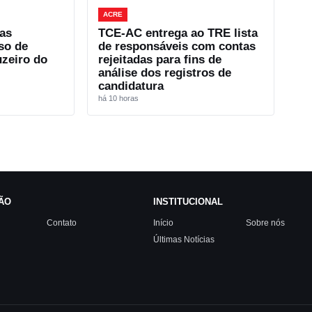
ACRE
as
TCE-AC entrega ao TRE lista
so de
de responsáveis com contas
uzeiro do
rejeitadas para fins de
análise dos registros de
candidatura
há 10 horas
ÃO
INSTITUCIONAL
Contato
Início
Sobre nós
Últimas Notícias