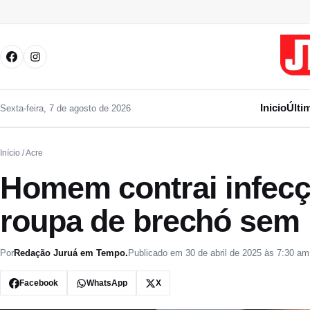
Pular para o conteúdo
Inicio
Últi
Sexta-feira, 7 de agosto de 2026
Início
/ Acre
Homem contrai infecç
roupa de brechó sem 
Por
Redação Juruá em Tempo.
Publicado em 30 de abril de 2025 às 7:30 am
Facebook
WhatsApp
X