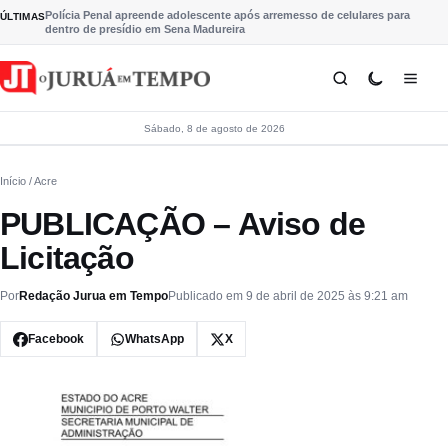
Pular para o conteúdo
Polícia Penal apreende adolescente após arremesso de celulares para
ÚLTIMAS
dentro de presídio em Sena Madureira
Sábado, 8 de agosto de 2026
Início
/ Acre
PUBLICAÇÃO – Aviso de
Licitação
Por
Redação Jurua em Tempo
Publicado em 9 de abril de 2025 às 9:21 am
Facebook
WhatsApp
X