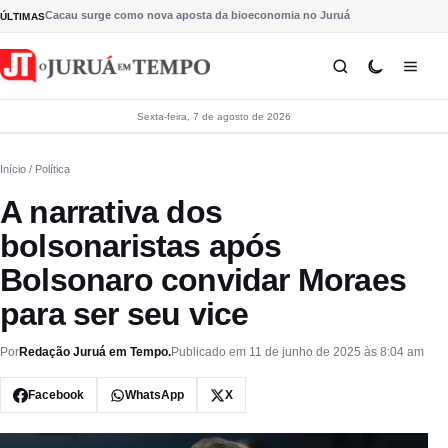
Pular para o conteúdo
Cacau surge como nova aposta da bioeconomia no Juruá
ÚLTIMAS
Sexta-feira, 7 de agosto de 2026
Início
/ Política
A narrativa dos
bolsonaristas após
Bolsonaro convidar Moraes
para ser seu vice
Por
Redação Juruá em Tempo.
Publicado em 11 de junho de 2025 às 8:04 am
Facebook
WhatsApp
X