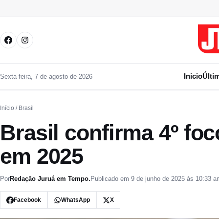
Pular para o conteúdo
Inicio
Últi
Sexta-feira, 7 de agosto de 2026
Início
/ Brasil
Brasil confirma 4º foc
em 2025
Por
Redação Juruá em Tempo.
Publicado em 9 de junho de 2025 às 10:33 a
Facebook
WhatsApp
X