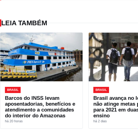
LEIA TAMBÉM
BRASIL
BRASIL
Barcos do INSS levam
Brasil avança no 
aposentadorias, benefícios e
não atinge metas 
atendimento a comunidades
para 2021 em duas
do interior do Amazonas
ensino
há 20 horas
há 2 dias