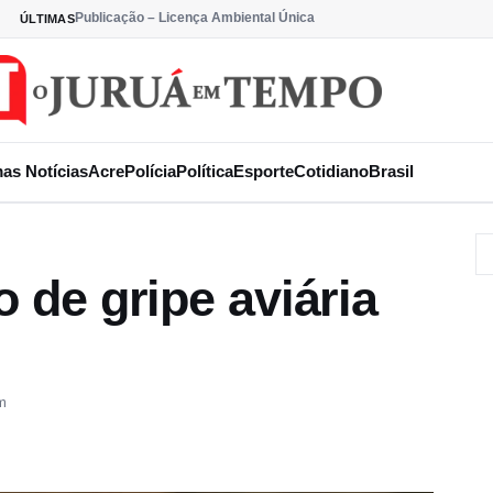
Publicação – Licença Ambiental Única
ÚLTIMAS
mas Notícias
Acre
Polícia
Política
Esporte
Cotidiano
Brasil
o de gripe aviária
m