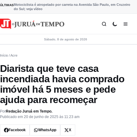
Pular para o conteúdo
Motociclista é atropelado por carreta na Avenida São Paulo, em Cruzeiro
ÚLTIMAS
do Sul; veja vídeo
Sábado, 8 de agosto de 2026
Início
/ Acre
Diarista que teve casa
incendiada havia comprado
imóvel há 5 meses e pede
ajuda para recomeçar
Por
Redação Juruá em Tempo.
Publicado em 20 de junho de 2025 às 11:23 am
Facebook
WhatsApp
X