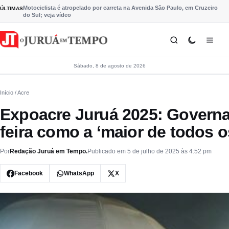
Pular para o conteúdo
Motociclista é atropelado por carreta na Avenida São Paulo, em Cruzeiro
ÚLTIMAS
do Sul; veja vídeo
Sábado, 8 de agosto de 2026
Início
/ Acre
Expoacre Juruá 2025: Governa
feira como a ‘maior de todos 
Por
Redação Juruá em Tempo.
Publicado em 5 de julho de 2025 às 4:52 pm
Facebook
WhatsApp
X