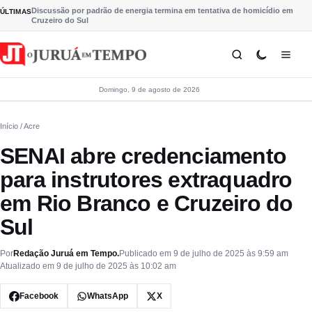
Pular para o conteúdo
Discussão por padrão de energia termina em tentativa de homicídio em
ÚLTIMAS
Cruzeiro do Sul
Domingo, 9 de agosto de 2026
Início
/ Acre
SENAI abre credenciamento
para instrutores extraquadro
em Rio Branco e Cruzeiro do
Sul
Por
Redação Juruá em Tempo.
Publicado em 9 de julho de 2025 às 9:59 am
Atualizado em 9 de julho de 2025 às 10:02 am
Facebook
WhatsApp
X