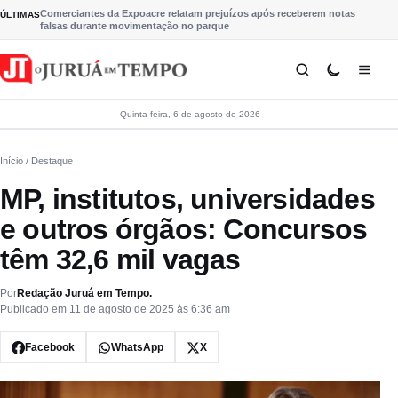
Pular para o conteúdo
Comerciantes da Expoacre relatam prejuízos após receberem notas
ÚLTIMAS
falsas durante movimentação no parque
Quinta-feira, 6 de agosto de 2026
Início
/ Destaque
MP, institutos, universidades
e outros órgãos: Concursos
têm 32,6 mil vagas
Por
Redação Juruá em Tempo.
Publicado em 11 de agosto de 2025 às 6:36 am
Facebook
WhatsApp
X