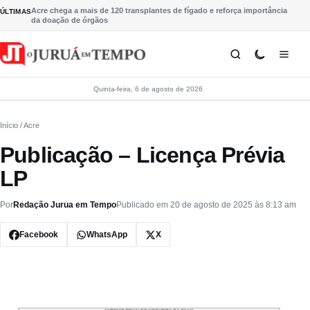
Pular para o conteúdo
Acre chega a mais de 120 transplantes de fígado e reforça importância
ÚLTIMAS
da doação de órgãos
Quinta-feira, 6 de agosto de 2026
Início
/ Acre
Publicação – Licença Prévia
LP
Por
Redação Jurua em Tempo
Publicado em 20 de agosto de 2025 às 8:13 am
Facebook
WhatsApp
X