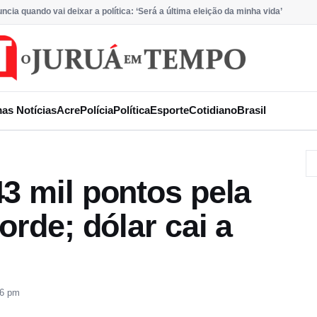
ncia quando vai deixar a política: ‘Será a última eleição da minha vida’
mas Notícias
Acre
Polícia
Política
Esporte
Cotidiano
Brasil
3 mil pontos pela
orde; dólar cai a
36 pm