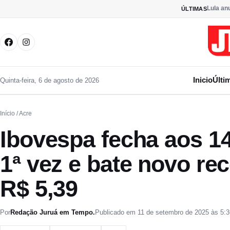
Pular para o conteúdo
Lula anu
ÚLTIMAS
Inicio
Últi
Quinta-feira, 6 de agosto de 2026
Início
/ Acre
Ibovespa fecha aos 14
1ª vez e bate novo rec
R$ 5,39
Por
Redação Juruá em Tempo.
Publicado em 11 de setembro de 2025 às 5: