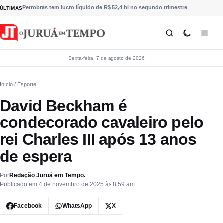
Pular para o conteúdo
Petrobras tem lucro líquido de R$ 52,4 bi no segundo trimestre
ÚLTIMAS
Sexta-feira, 7 de agosto de 2026
Início
/ Esporte
David Beckham é
condecorado cavaleiro pelo
rei Charles III após 13 anos
de espera
Por
Redação Juruá em Tempo.
Publicado em 4 de novembro de 2025 às 8:59 am
Facebook
WhatsApp
X