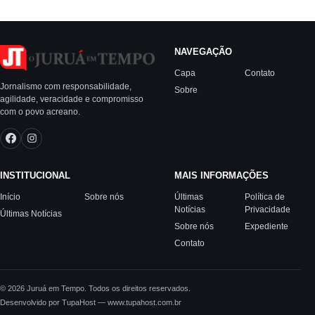
NAVEGAÇÃO
Capa
Contato
Jornalismo com responsabilidade,
Sobre
agilidade, veracidade e compromisso
com o povo acreano.
INSTITUCIONAL
MAIS INFORMAÇÕES
Início
Sobre nós
Últimas
Política de
Notícias
Privacidade
Últimas Notícias
Sobre nós
Expediente
Contato
© 2026 Juruá em Tempo. Todos os direitos reservados.
Desenvolvido por TupaHost — www.tupahost.com.br