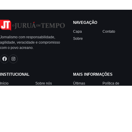
NAVEGAÇÃO
Capa
Contato
Jornalismo com responsabilidade,
Sobre
agilidade, veracidade e compromisso
com o povo acreano.
INSTITUCIONAL
MAIS INFORMAÇÕES
Início
Sobre nós
Últimas
Política de
Notícias
Privacidade
Últimas Notícias
Sobre nós
Expediente
Contato
© 2026 Juruá em Tempo. Todos os direitos reservados.
Desenvolvido por TupaHost — www.tupahost.com.br