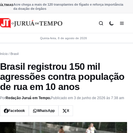
Pular para o conteúdo
Acre chega a mais de 120 transplantes de fígado e reforça importância
ÚLTIMAS
da doação de órgãos
Quinta-feira, 6 de agosto de 2026
Início
/ Brasil
Brasil registrou 150 mil
agressões contra população
de rua em 10 anos
Por
Redação Juruá em Tempo.
Publicado em 3 de junho de 2026 às 7:38 am
Facebook
WhatsApp
X