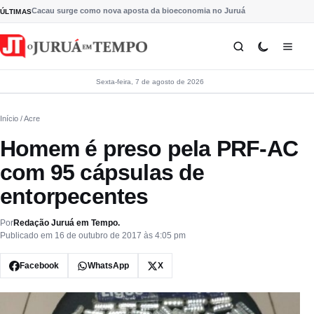
Pular para o conteúdo
Cacau surge como nova aposta da bioeconomia no Juruá
ÚLTIMAS
Sexta-feira, 7 de agosto de 2026
Início
/ Acre
Homem é preso pela PRF-AC
com 95 cápsulas de
entorpecentes
Por
Redação Juruá em Tempo.
Publicado em 16 de outubro de 2017 às 4:05 pm
Facebook
WhatsApp
X