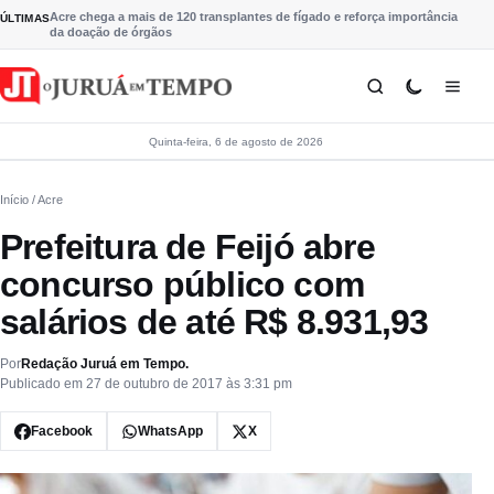
Pular para o conteúdo
Acre chega a mais de 120 transplantes de fígado e reforça importância
ÚLTIMAS
da doação de órgãos
Quinta-feira, 6 de agosto de 2026
Início
/ Acre
Prefeitura de Feijó abre
concurso público com
salários de até R$ 8.931,93
Por
Redação Juruá em Tempo.
Publicado em 27 de outubro de 2017 às 3:31 pm
Facebook
WhatsApp
X