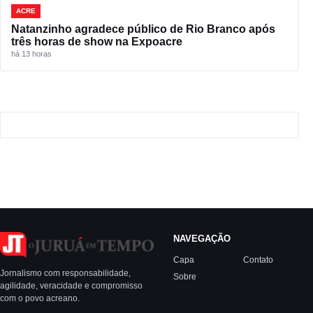
ACRE
Natanzinho agradece público de Rio Branco após
três horas de show na Expoacre
há 13 horas
NAVEGAÇÃO
Capa
Contato
Jornalismo com responsabilidade,
Sobre
agilidade, veracidade e compromisso
com o povo acreano.