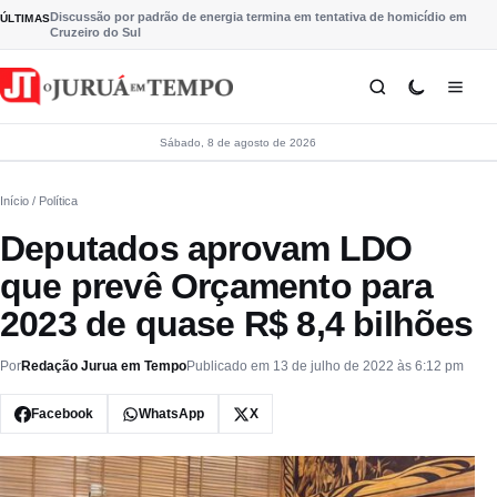
Pular para o conteúdo
Discussão por padrão de energia termina em tentativa de homicídio em
ÚLTIMAS
Cruzeiro do Sul
Sábado, 8 de agosto de 2026
Início
/ Política
Deputados aprovam LDO
que prevê Orçamento para
2023 de quase R$ 8,4 bilhões
Por
Redação Jurua em Tempo
Publicado em 13 de julho de 2022 às 6:12 pm
Facebook
WhatsApp
X