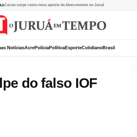
Cacau surge como nova aposta da bioeconomia no Juruá
AS
mas Notícias
Acre
Polícia
Política
Esporte
Cotidiano
Brasil
lpe do falso IOF