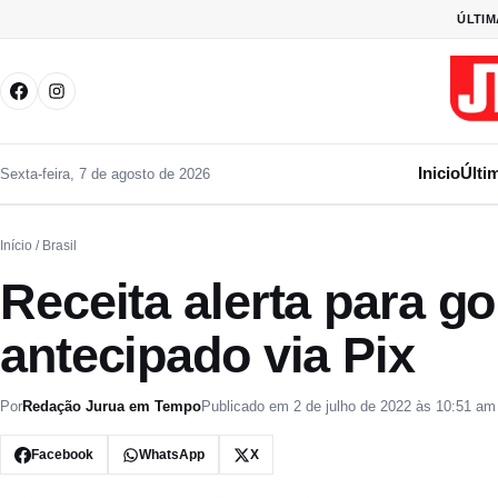
Pular para o conteúdo
ÚLTIM
Inicio
Últi
Sexta-feira, 7 de agosto de 2026
Início
/ Brasil
Receita alerta para go
antecipado via Pix
Por
Redação Jurua em Tempo
Publicado em 2 de julho de 2022 às 10:51 am
Facebook
WhatsApp
X