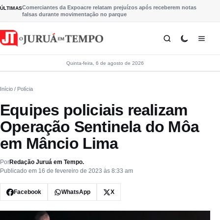
Pular para o conteúdo
Comerciantes da Expoacre relatam prejuízos após receberem notas
ÚLTIMAS
falsas durante movimentação no parque
Quinta-feira, 6 de agosto de 2026
Início
/ Polícia
Equipes policiais realizam
Operação Sentinela do Môa
em Mâncio Lima
Por
Redação Juruá em Tempo.
Publicado em 16 de fevereiro de 2023 às 8:33 am
Facebook
WhatsApp
X