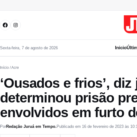
Pular para o conteúdo
Inicio
Últi
Sexta-feira, 7 de agosto de 2026
Início
/ Acre
‘Ousados e frios’, diz
determinou prisão pre
envolvidos em furto d
Por
Redação Juruá em Tempo.
Publicado em 16 de fevereiro de 2023 às 10