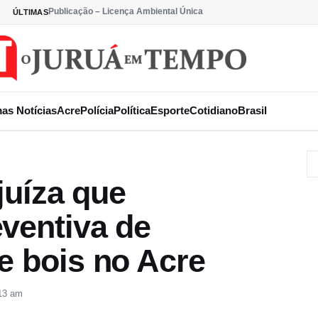
Publicação – Licença Ambiental Única
ÚLTIMAS
mas Notícias
Acre
Polícia
Política
Esporte
Cotidiano
Brasil
 juíza que
ventiva de
e bois no Acre
:13 am