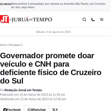
Pular para o conteúdo
Motociclista é atropelado por carreta na Avenida São Paulo, em Cruzeiro
ÚLTIMAS
do Sul; veja vídeo
Sábado, 8 de agosto de 2026
Início
/ Destaque 2
Governador promete doar
veículo e CNH para
deficiente físico de Cruzeiro
do Sul
Por
Redação Juruá em Tempo.
Publicado em 15 de março de 2023 às 11:58 am
Atualizado em 15 de março de 2023 às 12:00 pm
Facebook
WhatsApp
X