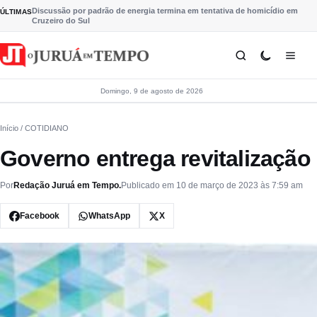
Pular para o conteúdo
Discussão por padrão de energia termina em tentativa de homicídio em
ÚLTIMAS
Cruzeiro do Sul
Domingo, 9 de agosto de 2026
Início
/ COTIDIANO
Governo entrega revitalização
Por
Redação Juruá em Tempo.
Publicado em 10 de março de 2023 às 7:59 am
Facebook
WhatsApp
X