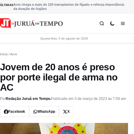
Pular para o conteúdo
Acre chega a mais de 120 transplantes de fígado e reforça importância
ÚLTIMAS
da doação de órgãos
Quarta-feira, 5 de agosto de 2026
Início
/ Acre
Jovem de 20 anos é preso
por porte ilegal de arma no
AC
Por
Redação Juruá em Tempo.
Publicado em 3 de março de 2023 às 7:59 am
Facebook
WhatsApp
X