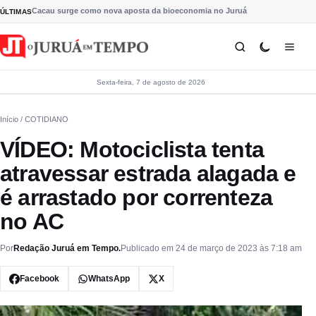
Pular para o conteúdo
Cacau surge como nova aposta da bioeconomia no Juruá
ÚLTIMAS
Sexta-feira, 7 de agosto de 2026
Início
/ COTIDIANO
VÍDEO: Motociclista tenta
atravessar estrada alagada e
é arrastado por correnteza
no AC
Por
Redação Juruá em Tempo.
Publicado em 24 de março de 2023 às 7:18 am
Facebook
WhatsApp
X