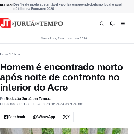
Pular para o conteúdo
Desfile de moda sustentável valoriza empreendedorismo local e atrai
ÚLTIMAS
público na Expoacre 2026
Sexta-feira, 7 de agosto de 2026
Início
/ Polícia
Homem é encontrado morto
após noite de confronto no
interior do Acre
Por
Redação Juruá em Tempo.
Publicado em 12 de novembro de 2024 às 9:20 am
Facebook
WhatsApp
X