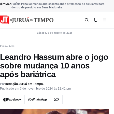
Pular para o conteúdo
Polícia Penal apreende adolescente após arremesso de celulares para
ÚLTIMAS
dentro de presídio em Sena Madureira
Sábado, 8 de agosto de 2026
Início
/ Acre
Leandro Hassum abre o jogo
sobre mudança 10 anos
após bariátrica
Por
Redação Juruá em Tempo.
Publicado em 7 de novembro de 2024 às 12:41 pm
Facebook
WhatsApp
X